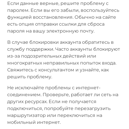
Если данные верные, решите проблему с
паролем. Если вы его забыли, воспользуйтесь
функцией восстановления. Обычно на сайте
есть опция отправки ссылки для сброса
пароля на вашу электронную почту.
В случае блокировки аккаунта обратитесь в
службу поддержки. Часто аккаунты блокируют
из-за подозрительных действий или
многократных неправильных попыток входа.
Свяжитесь с консультантом и узнайте, как
решить проблему.
Не исключайте проблемы с интернет-
соединением. Проверьте, работает ли сеть на
других ресурсах. Если не получается
подключиться, попробуйте перезагрузить
маршрутизатор или переключиться на
мобильный интернет.