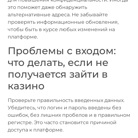
это поможет даже обнаружить
альтернативные адреса. Не забывайте
проверять информационные обновления,
чтобы быть в курсе любых изменений на
платформе.
Проблемы с входом:
что делать, если не
получается зайти в
казино
Проверьте правильность введенных данных.
Убедитесь, что логин и пароль введены без
ошибок, без лишних пробелов и в правильном
регистре. Это часто становится причиной
доступа к платформе.