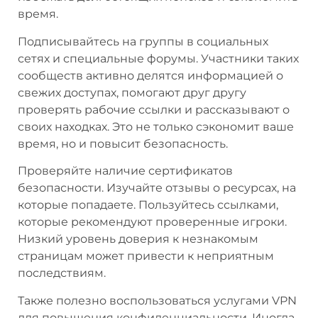
время.
Подписывайтесь на группы в социальных
сетях и специальные форумы. Участники таких
сообществ активно делятся информацией о
свежих доступах, помогают друг другу
проверять рабочие ссылки и рассказывают о
своих находках. Это не только сэкономит ваше
время, но и повысит безопасность.
Проверяйте наличие сертификатов
безопасности. Изучайте отзывы о ресурсах, на
которые попадаете. Пользуйтесь ссылками,
которые рекомендуют проверенные игроки.
Низкий уровень доверия к незнакомым
страницам может привести к неприятным
последствиям.
Также полезно воспользоваться услугами VPN
для повышения конфиденциальности. Иногда