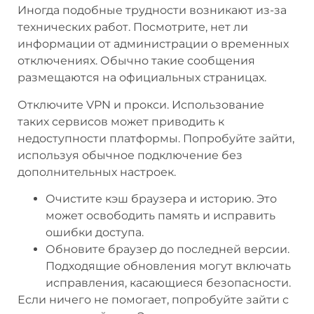
Иногда подобные трудности возникают из-за
технических работ. Посмотрите, нет ли
информации от администрации о временных
отключениях. Обычно такие сообщения
размещаются на официальных страницах.
Отключите VPN и прокси. Использование
таких сервисов может приводить к
недоступности платформы. Попробуйте зайти,
используя обычное подключение без
дополнительных настроек.
Очистите кэш браузера и историю. Это
может освободить память и исправить
ошибки доступа.
Обновите браузер до последней версии.
Подходящие обновления могут включать
исправления, касающиеся безопасности.
Если ничего не помогает, попробуйте зайти с