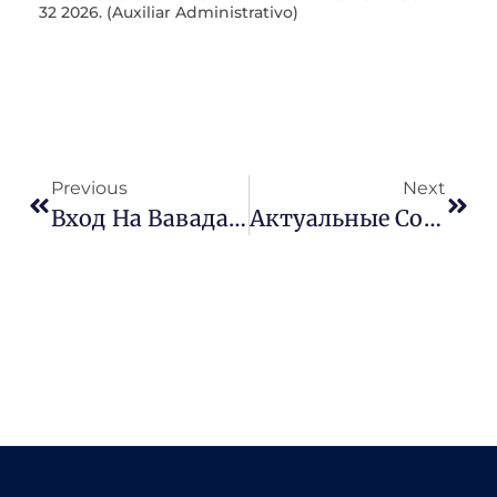
32 2026. (Auxiliar Administrativo)
Previous
Next
Вход На Вавада Казино И Зеркало В 2023 Году
Актуальные События И Новости Вавада Сегодня