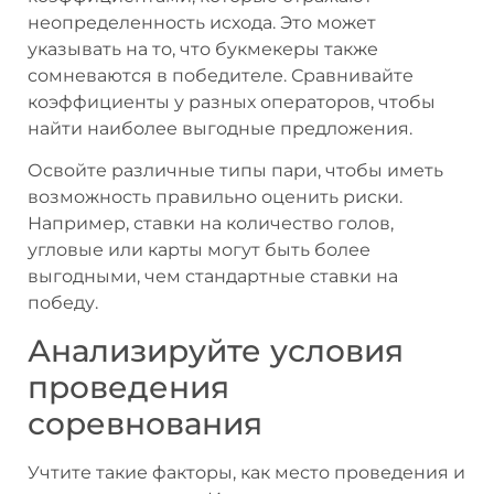
неопределенность исхода. Это может
указывать на то, что букмекеры также
сомневаются в победителе. Сравнивайте
коэффициенты у разных операторов, чтобы
найти наиболее выгодные предложения.
Освойте различные типы пари, чтобы иметь
возможность правильно оценить риски.
Например, ставки на количество голов,
угловые или карты могут быть более
выгодными, чем стандартные ставки на
победу.
Анализируйте условия
проведения
соревнования
Учтите такие факторы, как место проведения и