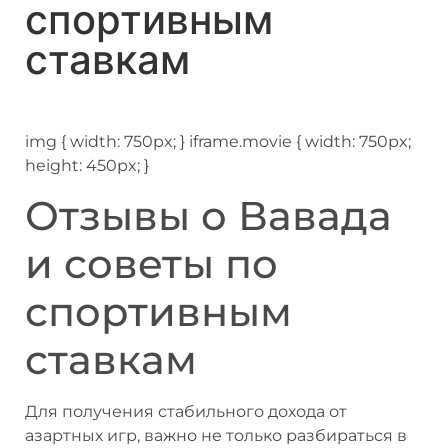
спортивным
ставкам
img { width: 750px; } iframe.movie { width: 750px;
height: 450px; }
Отзывы о Вавада
и советы по
спортивным
ставкам
Для получения стабильного дохода от
азартных игр, важно не только разбираться в