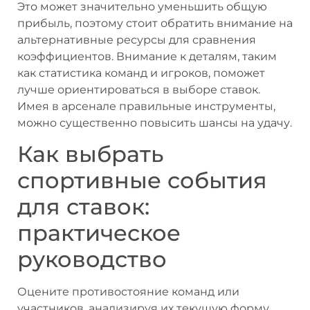
Это может значительно уменьшить общую
прибыль, поэтому стоит обратить внимание на
альтернативные ресурсы для сравнения
коэффициентов. Внимание к деталям, таким
как статистика команд и игроков, поможет
лучше ориентироваться в выборе ставок.
Имея в арсенале правильные инструменты,
можно существенно повысить шансы на удачу.
Как выбрать
спортивные события
для ставок:
практическое
руководство
Оцените противостояние команд или
участников, анализируя их текущую форму,