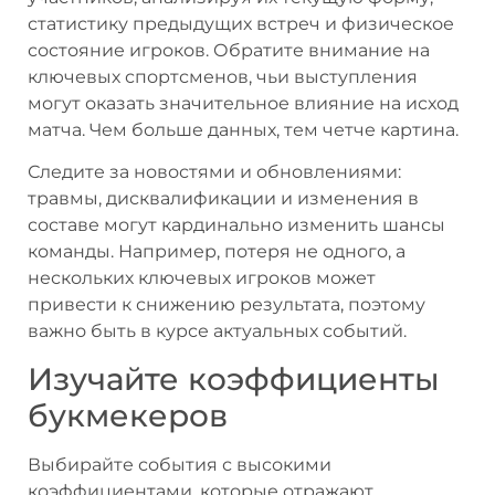
статистику предыдущих встреч и физическое
состояние игроков. Обратите внимание на
ключевых спортсменов, чьи выступления
могут оказать значительное влияние на исход
матча. Чем больше данных, тем четче картина.
Следите за новостями и обновлениями:
травмы, дисквалификации и изменения в
составе могут кардинально изменить шансы
команды. Например, потеря не одного, а
нескольких ключевых игроков может
привести к снижению результата, поэтому
важно быть в курсе актуальных событий.
Изучайте коэффициенты
букмекеров
Выбирайте события с высокими
коэффициентами, которые отражают