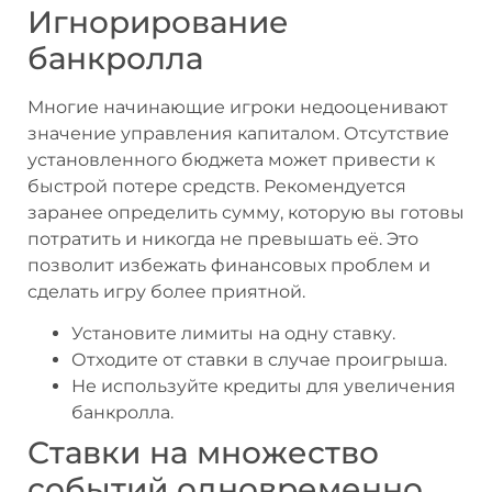
Игнорирование
банкролла
Многие начинающие игроки недооценивают
значение управления капиталом. Отсутствие
установленного бюджета может привести к
быстрой потере средств. Рекомендуется
заранее определить сумму, которую вы готовы
потратить и никогда не превышать её. Это
позволит избежать финансовых проблем и
сделать игру более приятной.
Установите лимиты на одну ставку.
Отходите от ставки в случае проигрыша.
Не используйте кредиты для увеличения
банкролла.
Ставки на множество
событий одновременно