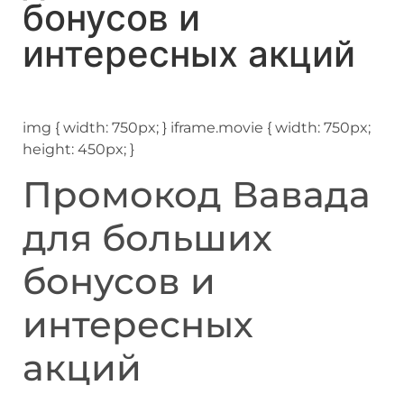
бонусов и
интересных акций
img { width: 750px; } iframe.movie { width: 750px;
height: 450px; }
Промокод Вавада
для больших
бонусов и
интересных
акций