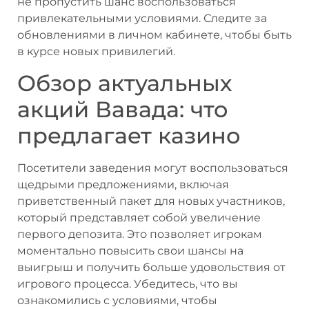
не пропустить шанс воспользоваться
привлекательными условиями. Следите за
обновлениями в личном кабинете, чтобы быть
в курсе новых привилегий.
Обзор актуальных
акций Вавада: что
предлагает казино
Посетители заведения могут воспользоваться
щедрыми предложениями, включая
приветственный пакет для новых участников,
который представляет собой увеличение
первого депозита. Это позволяет игрокам
моментально повысить свои шансы на
выигрыш и получить больше удовольствия от
игрового процесса. Убедитесь, что вы
ознакомились с условиями, чтобы