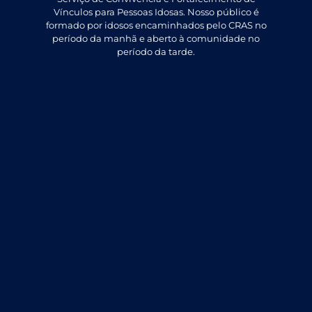
Vínculos para Pessoas Idosas. Nosso público é
formado por idosos encaminhados pelo CRAS no
período da manhã e aberto à comunidade no
período da tarde.