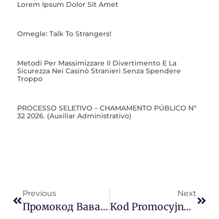
Lorem Ipsum Dolor Sit Amet
Omegle: Talk To Strangers!
Metodi Per Massimizzare Il Divertimento E La
Sicurezza Nei Casinò Stranieri Senza Spendere
Troppo
PROCESSO SELETIVO – CHAMAMENTO PÚBLICO Nº
32 2026. (Auxiliar Administrativo)
Previous
Next
Промокод Вавада Для Больших Бонусов И Интересных Акций
Kod Promocyjny Vavada 2023 Najnowsze Informacje I Oferta