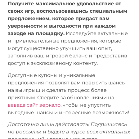
Получите максимальное удовольствие от
своих игр, воспользовавшись специальным
предложением, которое придаст вам
уверенности и выгодности при каждом
заходе на площадку.
Исследуйте актуальные
и привлекательные предложения, которые
могут существенно улучшить ваш опыт,
заполнив ваш игровой баланс и предоставив
доступ к эксклюзивному контенту.
Доступные купоны и уникальные
предложения позволят вам повысить шансы
на выигрыш и сделать процесс более
приятным. Следите за обновлениями на
вавада сайт зеркало
, чтобы не упустить
выгодные шансы и интересные возможности!
Достаточно лишь действовать! Подпишитесь
на рассылки и будьте в курсе всех актуальных