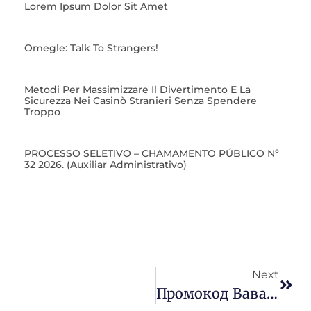
Lorem Ipsum Dolor Sit Amet
Omegle: Talk To Strangers!
Metodi Per Massimizzare Il Divertimento E La
Sicurezza Nei Casinò Stranieri Senza Spendere
Troppo
PROCESSO SELETIVO – CHAMAMENTO PÚBLICO Nº
32 2026. (Auxiliar Administrativo)
Next
Промокод Вавада Для Больших Бонусов И Интересных Акций