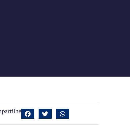
partilhe