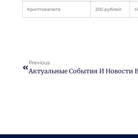
Криптовалюта
200 рублей
Н
Previous
Актуальные События И Новости В