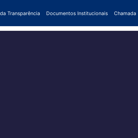
 da Transparência
Documentos Institucionais
Chamada 