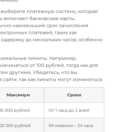
чениях!
 выберите платежную систему, которая
ы включают банковские карты,
бычно наименьший срок зачисления
ектронных платежей, таких как
 задержку до нескольких часов, особенно
симальные лимиты. Например,
ачинаться от 100 рублей, тогда как для
ем другими. Убедитесь, что вы
сайте, так как лимиты могут изменяться.
Максимум
Сроки
00 000 рублей
От 1 часа до 2 дней
00 000 рублей
Мгновенно – 24 часа