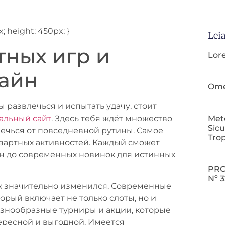
; height: 450px; }
Lei
тных игр и
Lor
айн
Omeg
 развлечься и испытать удачу, стоит
Meto
альный сайт
. Здесь тебя ждёт множество
Sicu
лечься от повседневной рутины. Самое
Tro
азартных активностей. Каждый сможет
шин до современных новинок для истинных
PRO
Nº 3
к значительно изменился. Современные
рый включает не только слоты, но и
азнообразные турниры и акции, которые
ересной и выгодной. Имеется