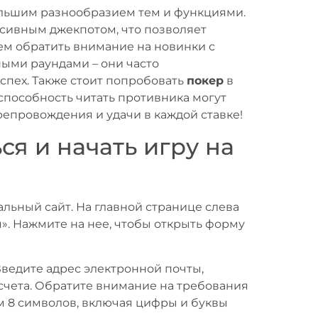
ольшим разнообразием тем и функциями.
сивным джекпотом, что позволяет
м обратить внимание на новинки с
ыми раундами – они часто
пех. Также стоит попробовать
покер
в
способность читать противника могут
епровождения и удачи в каждой ставке!
ся и начать игру на
альный сайт. На главной странице слева
». Нажмите на нее, чтобы открыть форму
Введите адрес электронной почты,
счета. Обратите внимание на требования
м 8 символов, включая цифры и буквы