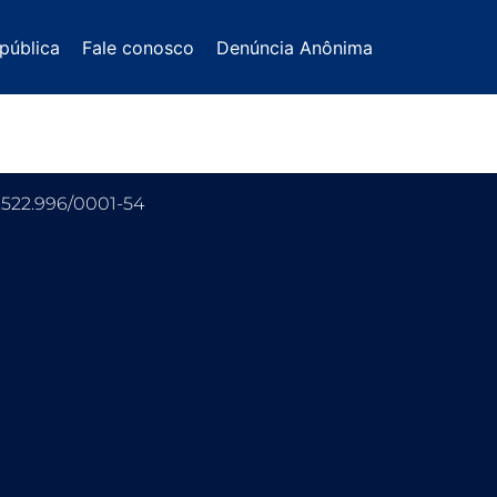
pública
Fale conosco
Denúncia Anônima
.522.996/0001-54