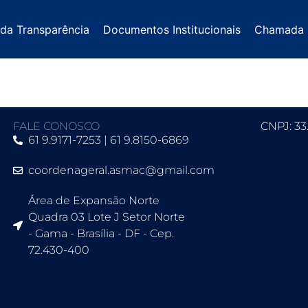
rência – Outubro
 da Transparência
Documentos Institucionais
Chamada 
FALE CONOSCO
CNPJ: 33
61 9.9171-7253 | 61 9.8150-6869
coordenageral.asmac@gmail.com
Área de Expansão Norte
Quadra 03 Lote J Setor Norte
- Gama - Brasília - DF - Cep.
72.430-400