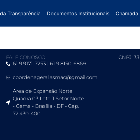
 da Transparência
Documentos Institucionais
Chamada 
FALE CONOSCO
CNPJ: 33
61 9.9171-7253 | 61 9.8150-6869
coordenageral.asmac@gmail.com
Área de Expansão Norte
Quadra 03 Lote J Setor Norte
- Gama - Brasília - DF - Cep.
72.430-400