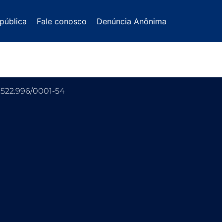
pública
Fale conosco
Denúncia Anônima
.522.996/0001-54