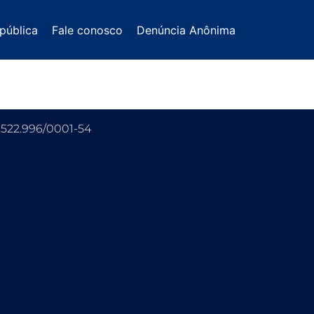
pública
Fale conosco
Denúncia Anônima
.522.996/0001-54