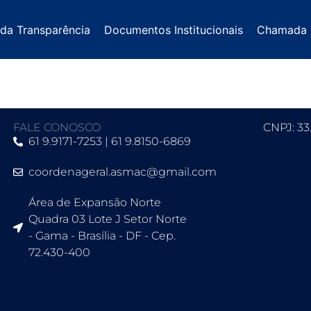
 da Transparência
Documentos Institucionais
Chamada 
FALE CONOSCO
CNPJ: 33
61 9.9171-7253 | 61 9.8150-6869
coordenageral.asmac@gmail.com
Área de Expansão Norte
Quadra 03 Lote J Setor Norte
- Gama - Brasília - DF - Cep.
72.430-400