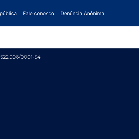
pública
Fale conosco
Denúncia Anônima
.522.996/0001-54