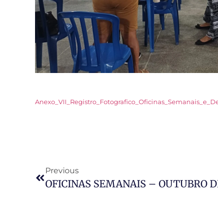
Anexo_VII_Registro_Fotografico_Oficinas_Semanais_e
Previous
OFICINAS SEMANAIS – OUTUBRO D