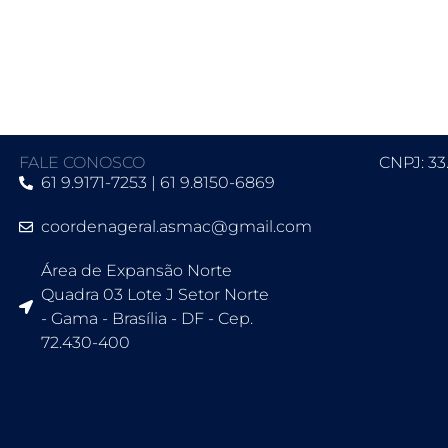
FALE CONOSCO
CNPJ: 33
61 9.9171-7253 | 61 9.8150-6869
coordenageral.asmac@gmail.com
Área de Expansão Norte
Quadra 03 Lote J Setor Norte
- Gama - Brasília - DF - Cep.
72.430-400