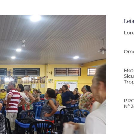
Lei
Lor
Omeg
Meto
Sicu
Tro
PRO
Nº 3