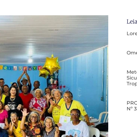
Lei
Lor
Omeg
Meto
Sicu
Tro
PRO
Nº 3