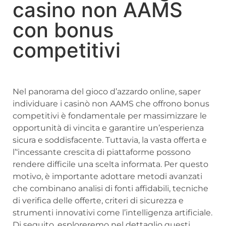
casino non AAMS
con bonus
competitivi
Nel panorama del gioco d’azzardo online, saper
individuare i casinò non AAMS che offrono bonus
competitivi è fondamentale per massimizzare le
opportunità di vincita e garantire un’esperienza
sicura e soddisfacente. Tuttavia, la vasta offerta e
l’‘incessante crescita di piattaforme possono
rendere difficile una scelta informata. Per questo
motivo, è importante adottare metodi avanzati
che combinano analisi di fonti affidabili, tecniche
di verifica delle offerte, criteri di sicurezza e
strumenti innovativi come l’intelligenza artificiale.
Di seguito, esploreremo nel dettaglio questi