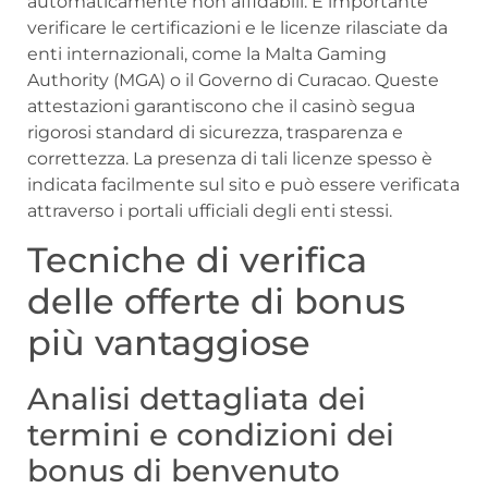
automaticamente non affidabili. È importante
verificare le certificazioni e le licenze rilasciate da
enti internazionali, come la Malta Gaming
Authority (MGA) o il Governo di Curacao. Queste
attestazioni garantiscono che il casinò segua
rigorosi standard di sicurezza, trasparenza e
correttezza. La presenza di tali licenze spesso è
indicata facilmente sul sito e può essere verificata
attraverso i portali ufficiali degli enti stessi.
Tecniche di verifica
delle offerte di bonus
più vantaggiose
Analisi dettagliata dei
termini e condizioni dei
bonus di benvenuto