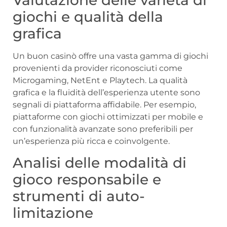
Valutazione delle varietà di
giochi e qualità della
grafica
Un buon casinò offre una vasta gamma di giochi
provenienti da provider riconosciuti come
Microgaming, NetEnt e Playtech. La qualità
grafica e la fluidità dell’esperienza utente sono
segnali di piattaforma affidabile. Per esempio,
piattaforme con giochi ottimizzati per mobile e
con funzionalità avanzate sono preferibili per
un’esperienza più ricca e coinvolgente.
Analisi delle modalità di
gioco responsabile e
strumenti di auto-
limitazione