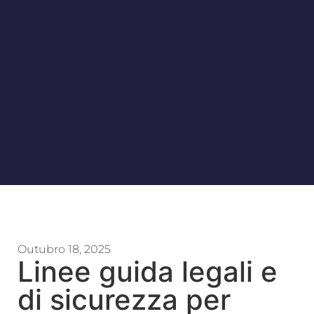
Outubro 18, 2025
Linee guida legali e
di sicurezza per