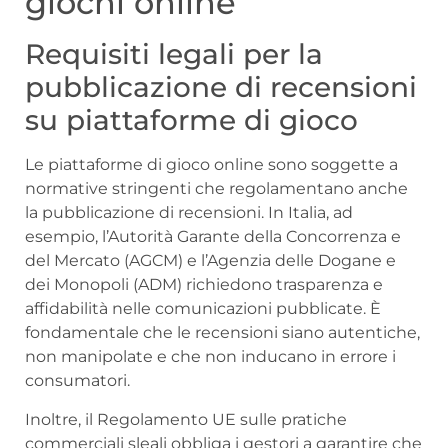
giochi online
Requisiti legali per la
pubblicazione di recensioni
su piattaforme di gioco
Le piattaforme di gioco online sono soggette a
normative stringenti che regolamentano anche
la pubblicazione di recensioni. In Italia, ad
esempio, l’Autorità Garante della Concorrenza e
del Mercato (AGCM) e l’Agenzia delle Dogane e
dei Monopoli (ADM) richiedono trasparenza e
affidabilità nelle comunicazioni pubblicate. È
fondamentale che le recensioni siano autentiche,
non manipolate e che non inducano in errore i
consumatori.
Inoltre, il Regolamento UE sulle pratiche
commerciali sleali obbliga i gestori a garantire che