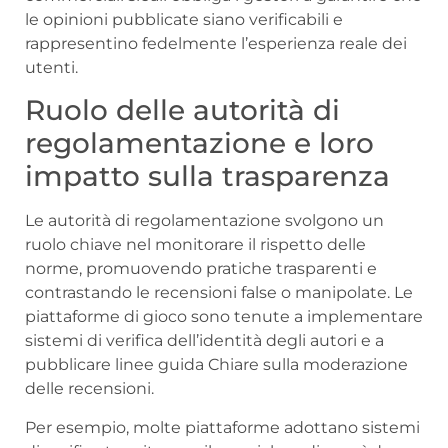
le opinioni pubblicate siano verificabili e
rappresentino fedelmente l’esperienza reale dei
utenti.
Ruolo delle autorità di
regolamentazione e loro
impatto sulla trasparenza
Le autorità di regolamentazione svolgono un
ruolo chiave nel monitorare il rispetto delle
norme, promuovendo pratiche trasparenti e
contrastando le recensioni false o manipolate. Le
piattaforme di gioco sono tenute a implementare
sistemi di verifica dell’identità degli autori e a
pubblicare linee guida Chiare sulla moderazione
delle recensioni.
Per esempio, molte piattaforme adottano sistemi