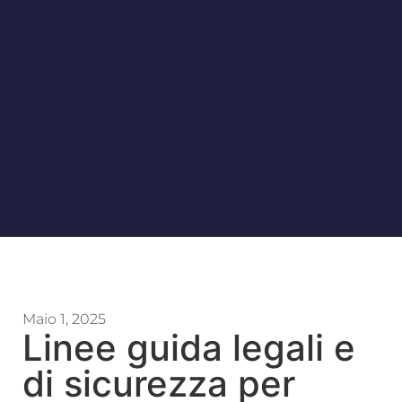
Maio 1, 2025
Linee guida legali e
di sicurezza per