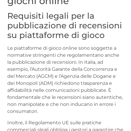
giochi online
Requisiti legali per la
pubblicazione di recensioni
su piattaforme di gioco
Le piattaforme di gioco online sono soggette a
normative stringenti che regolamentano anche
la pubblicazione di recensioni. In Italia, ad
esempio, l’Autorità Garante della Concorrenza e
del Mercato (AGCM) e l’Agenzia delle Dogane e
dei Monopoli (ADM) richiedono trasparenza e
affidabilità nelle comunicazioni pubblicate. È
fondamentale che le recensioni siano autentiche,
non manipolate e che non inducano in errore i
consumatori.
Inoltre, il Regolamento UE sulle pratiche
commerciali sleali obbliga i gestori a garantire che