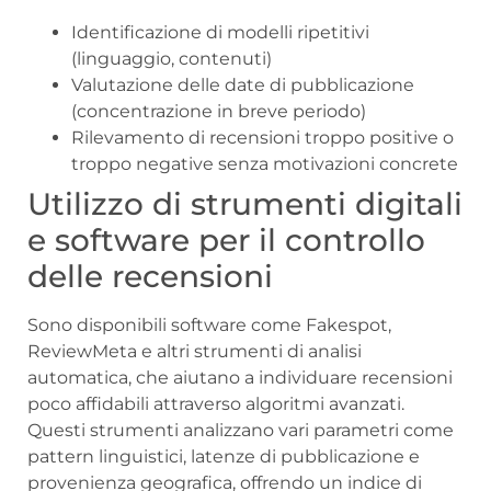
Identificazione di modelli ripetitivi
(linguaggio, contenuti)
Valutazione delle date di pubblicazione
(concentrazione in breve periodo)
Rilevamento di recensioni troppo positive o
troppo negative senza motivazioni concrete
Utilizzo di strumenti digitali
e software per il controllo
delle recensioni
Sono disponibili software come Fakespot,
ReviewMeta e altri strumenti di analisi
automatica, che aiutano a individuare recensioni
poco affidabili attraverso algoritmi avanzati.
Questi strumenti analizzano vari parametri come
pattern linguistici, latenze di pubblicazione e
provenienza geografica, offrendo un indice di